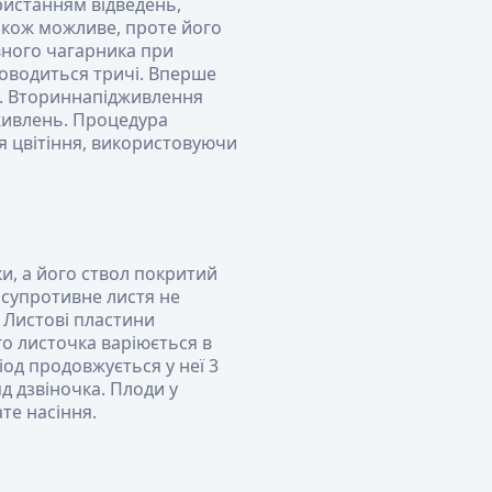
истанням відведень,
акож можливе, проте його
вного чагарника при
роводиться тричі. Вперше
и. Вториннапідживлення
живлень. Процедура
ня цвітіння, використовуючи
и, а його ствол покритий
 супротивне листя не
 Листові пластини
го листочка варіюється в
іод продовжується у неї 3
д дзвіночка. Плоди у
те насіння.