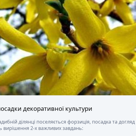
посадки декоративної культури
дибній ділянці поселяється форзиція, посадка та догляд 
 вирішення 2-х важливих завдань: