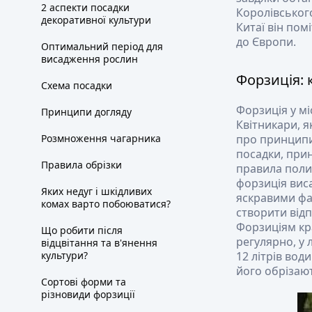
2 аспекти посадки
Королівського
декоративної культури
Китаї він пом
до Європи.
Оптимальний період для
висадження рослин
Форзиція: 
Схема посадки
Форзиція у мі
Принципи догляду
Квітникари, 
Розмноження чагарника
про принципи 
посадки, прин
Правила обрізки
правила полив
форзиція виса
Яких недуг і шкідливих
яскравими фа
комах варто побоюватися?
створити відп
Форзиціям кр
Що робити після
регулярно, у 
відцвітання та в'янення
культури?
12 літрів во
його обрізають
Сортові форми та
різновиди форзиції