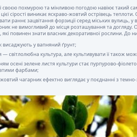
і своєю похмурою та мінливою погодою навіює такий сам
цієї сірості виникає яскраво-жовтий острівець теплоти.
ати раннє зацвітання форзиції серед міських вулиць, у в
рник не вимогливий до місця розташування та догляду. О
які повинен знати власник декоративної рослини. До ни
к висаджують у вапняний ґрунт;
 — світлолюбна культура, але культивувати її також можна 
ням осені зелене листя культури стає пурпурово-фіолет
катими фарбами;
-жовтий чагарник ефектно виглядає у поєднанні з темн