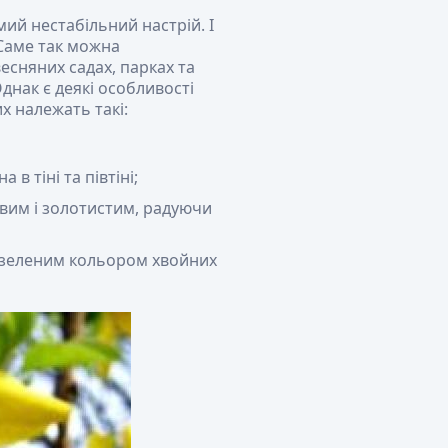
ий нестабільний настрій. І
 Саме так можна
есняних садах, парках та
днак є деякі особливості
х належать такі:
в тіні та півтіні;
овим і золотистим, радуючи
о-зеленим кольором хвойних