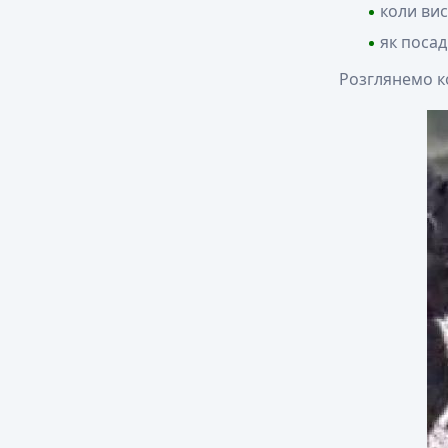
коли ви
як посад
Розглянемо к