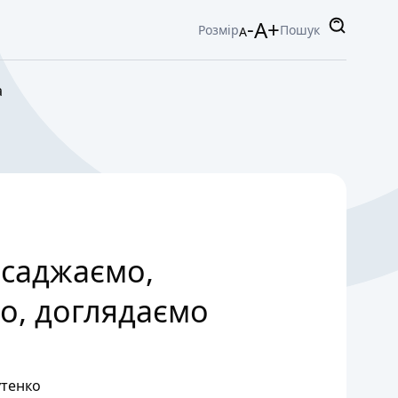
-
A+
Розмір
Пошук
A
а
 саджаємо,
о, доглядаємо
тенко