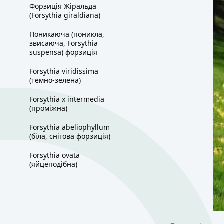
Форзиція Жіральда
(Forsythia giraldiana)
Поникаюча (поникла,
звисаюча, Forsythia
suspensa) форзиція
Forsythia viridissima
(темно-зелена)
Forsythia x intermedia
(проміжна)
Forsythia abeliophyllum
(біла, снігова форзиція)
Forsythia ovata
(яйцеподібна)