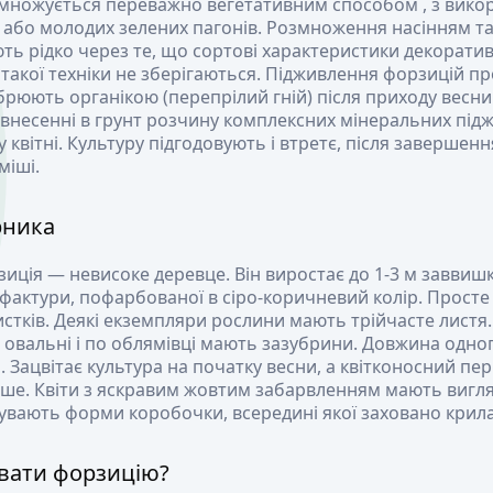
множується переважно вегетативним способом , з викор
х або молодих зелених пагонів. Розмноження насінням т
ть рідко через те, що сортові характеристики декорати
такої техніки не зберігаються. Підживлення форзицій п
брюють органікою (перепрілий гній) після приходу весн
 внесенні в грунт розчину комплексних мінеральних під
 квітні. Культуру підгодовують і втретє, після завершен
міші.
рника
иція — невисоке деревце. Він виростає до 1-3 м заввишк
фактури, пофарбованої в сіро-коричневий колір. Просте
стків. Деякі екземпляри рослини мають трійчасте листя.
 овальні і по облямівці мають зазубрини. Довжина одно
. Зацвітає культура на початку весни, а квітконосний пер
вше. Квіти з яскравим жовтим забарвленням мають вигля
увають форми коробочки, всередині якої заховано крила
вати форзицію?