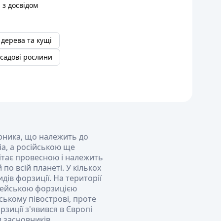
 з досвідом
 дерева та кущі
 садові рослини
арника, що належить до
ia, а російською ще
ітає провесною і належить
о всій планеті. У кількох
дів форзиції. На території
пейською форзицією
ському півострові, проте
зиції з'явився в Європі
д засновників