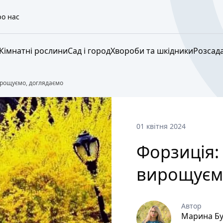
о нас
Кімнатні рослини
Сад і город
Хвороби та шкідники
Розсад
ирощуємо, доглядаємо
01 квітня 2024
Форзиція:
вирощуєм
Автор
Марина Бу