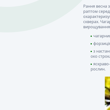
Рання весна з
раптом серед 
охарактеризув
скверах. Чага
вирощування, 
чагарни
форзиція
з настан
око стро
яскраво
рослин.