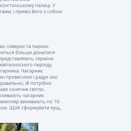
сінгтонському палаці. У
ами, і привіз його з собою
х, скверах та парках.
ються більше дізнатися
 представляють терміни
квітконосного періоду,
агарника. Чагарник
ін провесною і радує око
равильно, їй потрібно
раве сонячне світло.
Поливають чагарник
екземпляр виливають по 10-
сною. Щоб сформувати кущ,