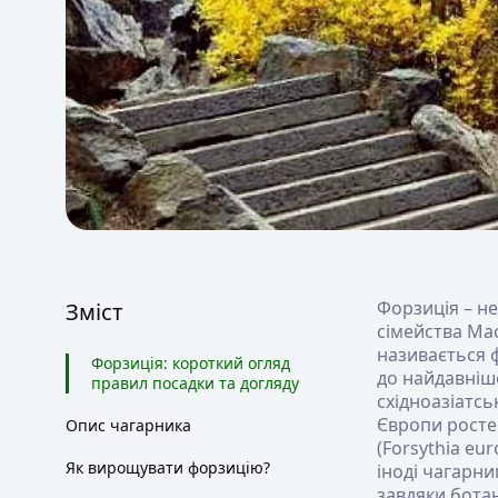
Форзиція – н
Зміст
сімейства Мас
називається 
Форзиція: короткий огляд
до найдавніш
правил посадки та догляду
східноазіатсь
Європи росте
Опис чагарника
(Forsythia eu
Як вирощувати форзицію?
іноді чагарни
завдяки ботан