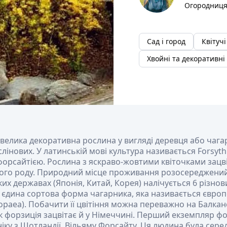
Огородниця
Сад і город
Квітучі
Хвойні та декоративні
евелика декоративна рослина у вигляді деревця або чаг
лінових. У латинській мові культура називається Forsyth
форсайтією. Рослина з яскраво-жовтими квіточками зацв
ого роду. Природний місце проживання розосереджений п
ких державах (Японія, Китай, Корея) налічується 6 різнови
 єдина сортова форма чагарника, яка називається євро
ropaea). Побачити її цвітіння можна переважно на Балкан
к форзиція зацвітає й у Німеччині. Перший екземпляр фор
іку з Шотландії, Вільяму Форсайту. Ця людина була сере