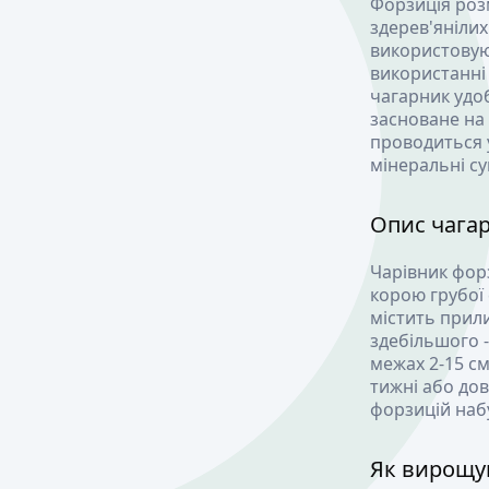
Форзиція роз
здерев'яніли
використовую
використанні 
чагарник удо
засноване на
проводиться у
мінеральні су
Опис чага
Чарівник форз
корою грубої 
містить прили
здебільшого -
межах 2-15 см
тижні або до
форзицій наб
Як вирощу