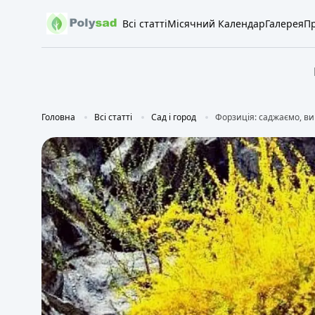
Всі статті
Місячний Календар
Галерея
Пр
Головна
Всі статті
Сад і город
Форзиція: саджаємо, в