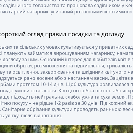
 садівничого товариства та працювала садівником у Кен
ітив гарний чагарник, усипаний розкішними жовтими квіт
короткий огляд правил посадки та догляду
ських та сільських умовах культивується у приватних сада
які планують займатися вирощуванням чагарнику, намага
догляду за ним. Основний інтерес для любителів квітів
ципи обрізки, розмноження та підживлення, тривалість 
у та освітлення, захворювання та шкідники квітучого ч
джується рано восени або з настанням весни. Зацвітає в
рбами протягом 10-14 днів. Щоб культура розвивалася п
овідні умови освітлення. Квітці потрібна півтінь або яск
аще підходить нейтральна, слаболужна та суха земля. 
літню посуху – не рідше 1-2 разів за 30 днів. Під кожний 
ди. Санітарне обрізання культури проводять ранньою ве
 улітку, після відцвітання.