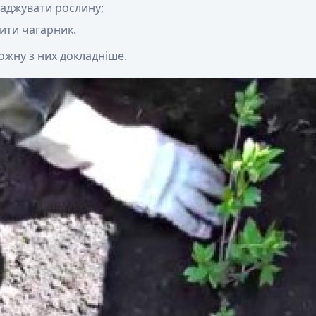
саджувати рослину;
ити чагарник.
ожну з них докладніше.