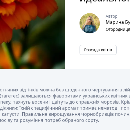
Автор
Марина Бу
Огородниця
Розсада квітів
огняних відтінків можна без щоденного чергування з лі
тагетес) залишаються фаворитами українських квітників,
еку, пахнуть восени і цвітуть до справжніх морозів. Крі
ділянки: їхній специфічний аромат тримає нематод і по
о капусти. Правильне вирощування чорнобривців починає
осіву та розуміння потреб обраного сорту.