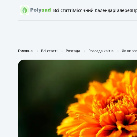
Всі статті
Місячний Календар
Галерея
Пр
Головна
Всі статті
Розсада
Розсада квітів
Як вирос