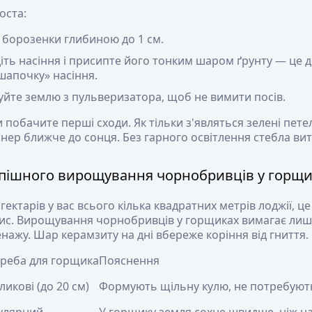
оста:
 борозенки глибиною до 1 см.
іть насіння і присипте його тонким шаром ґрунту — це
шапочку» насіння.
йте землю з пульверизатора, щоб не вимити посів.
 побачите перші сходи. Як тільки з'являться зелені петел
нер ближче до сонця. Без гарного освітлення стебла вит
спішного вирощування чорнобривців у горщ
гектарів у вас всього кілька квадратних метрів лоджії, ц
зис. Вирощування чорнобривців у горщиках вимагає лиш
нажу. Шар керамзиту на дні вбереже коріння від гниття.
реба для горщика
Пояснення
ликові (до 20 см)
Формують щільну кулю, не потребуют