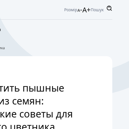
-
A+
Розмір
Пошук
A
а
ика
стить пышные
из семян:
кие советы для
о цветника