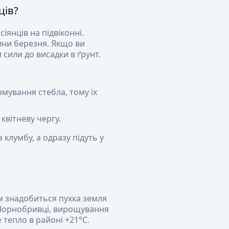
ців?
іянців на підвіконні.
ини березня. Якщо ви
 сили до висадки в ґрунт.
мування стебла, тому їх
квітневу чергу.
 клумбу, а одразу підуть у
ам знадобиться пухка земля
. Чорнобривці, вирощування
 тепло в районі +21°C.