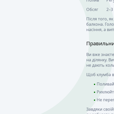
Полив
Рег
Обсяг
2–3
Після того, 
балкона. Голо
насіння, а ви
Правильний
Ви вже знаєт
на ділянку. В
не дають кол
Щоб клумба в
Поливайт
Рихлюйте
Не перег
Завдяки свої