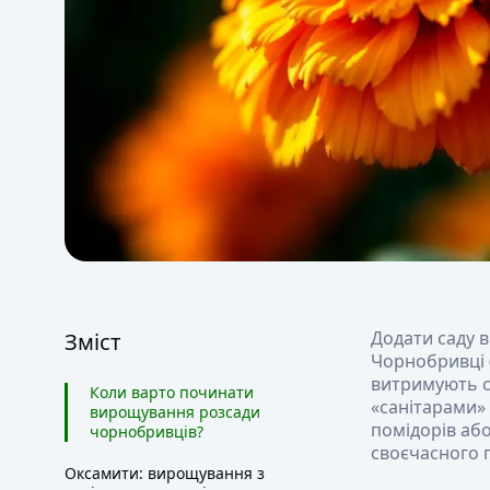
Додати саду в
Зміст
Чорнобривці (
витримують сп
Коли варто починати
«санітарами» 
вирощування розсади
помідорів аб
чорнобривців?
своєчасного п
Оксамити: вирощування з