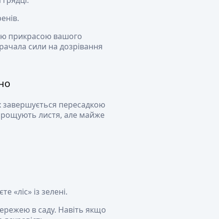
 грядці.
енів.
ною прикрасою вашого
трачала сили на дозрівання
но
их завершується пересадкою
 нарощують листя, але майже
е «ліс» із зелені.
ережею в саду. Навіть якщо