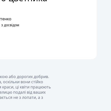
тенко
 з досвідом
йкою або дорогих добрив.
 оскільки вони стійко
м краси, ці квіти працюють
пелицю подалі від ваших
ться не з лопати, а з