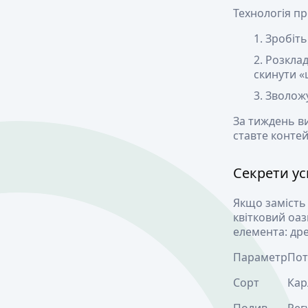
Технологія пр
Зробіть
Розклад
скинути «
Зволожу
За тиждень ви
ставте контей
Секрети у
Якщо замість 
квітковий оа
елемента: дре
Параметр
Пот
Сорт
Кар