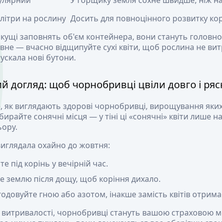
улярний
У горщику земля сохне швидше, ніж на
 літри на рослину
Досить для повноцінного розвитку кор
як кущі заповнять об'єм контейнера, вони стануть голов
вне — вчасно відщипуйте сухі квіти, щоб рослина не ви
пускала нові бутони.
 догляд: щоб чорнобривці цвіли довго і ряс
е, як виглядають здорові чорнобривці, вирощування як
ибирайте сонячні місця — у тіні ці «сонячні» квіти лише
ьору.
иглядала охайно до жовтня:
е під корінь у вечірній час.
 землю після дощу, щоб коріння дихало.
одовуйте гною або азотом, інакше замість квітів отримаєт
й витривалості, чорнобривці стануть вашою страховою м