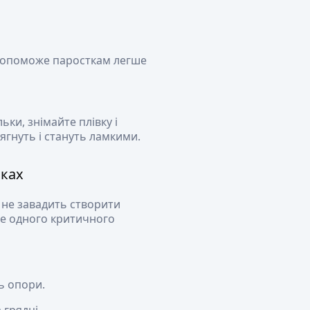
 допоможе паросткам легше
ьки, знімайте плівку і
ягнуть і стануть ламкими.
иках
е не завадить створити
е одного критичного
ь опори.