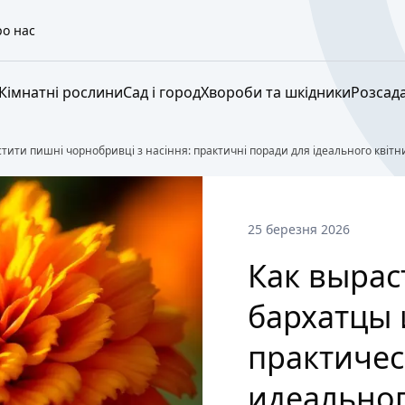
о нас
Кімнатні рослини
Сад і город
Хвороби та шкідники
Розсад
тити пишні чорнобривці з насіння: практичні поради для ідеального квітн
25 березня 2026
Как выра
бархатцы 
практичес
идеальног