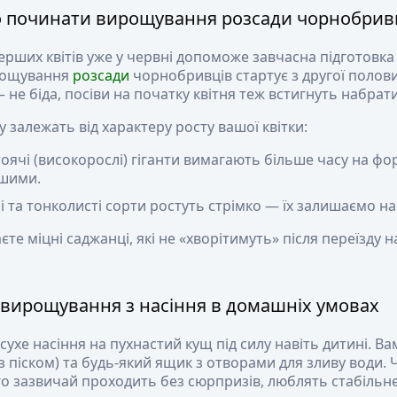
о починати вирощування розсади чорнобрив
рших квітів уже у червні допоможе завчасна підготовка с
рощування
розсади
чорнобривців стартує з другої полов
 не біда, посіви на початку квітня теж встигнуть набрати
у залежать від характеру росту вашої квітки:
ячі (високорослі) гіганти вимагають більше часу на фор
ршими.
і та тонколисті сорти ростуть стрімко — їх залишаємо на 
єте міцні саджанці, які не «хворітимуть» після переїзду на
 вирощування з насіння в домашніх умовах
ухе насіння на пухнастий кущ під силу навіть дитині. В
з піском) та будь-який ящик з отворами для зливу води
го зазвичай проходить без сюрпризів, люблять стабільне