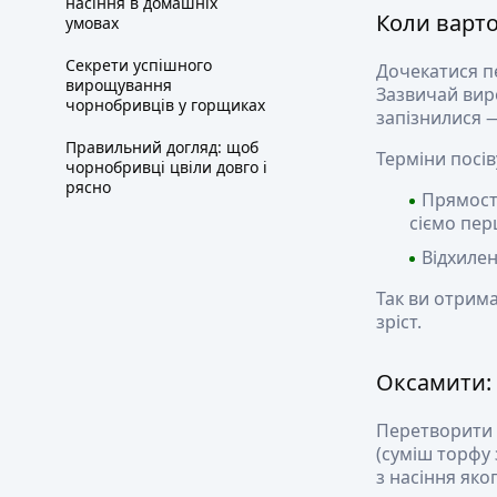
насіння в домашніх
Коли варт
умовах
Секрети успішного
Дочекатися пе
вирощування
Зазвичай ви
чорнобривців у горщиках
запізнилися —
Правильний догляд: щоб
Терміни посів
чорнобривці цвіли довго і
рясно
Прямосто
сіємо пе
Відхилен
Так ви отрима
зріст.
Оксамити:
Перетворити с
(суміш торфу 
з насіння яко