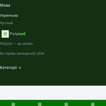
Всі статті
Мова
Місячний Календар
Українська
Галерея
Русский
Про нас
Polysad — це цікаво
Всі права захищено© 2026
Категорії
Кімнатні рослини
Сад і город
Хвороби та шкідники
Розсада