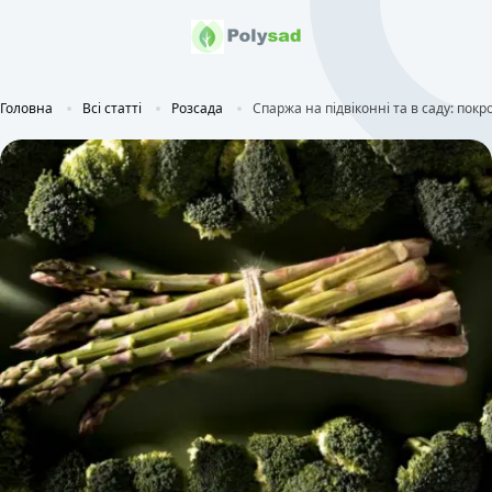
Головна
Всі статті
Розсада
Спаржа на підвіконні та в саду: покр