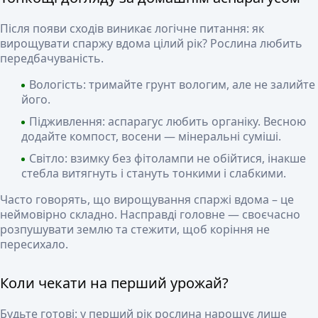
Після появи сходів виникає логічне питання: як
вирощувати спаржу вдома цілий рік? Рослина любить
передбачуваність.
Вологість: тримайте грунт вологим, але не залийте
його.
Підживлення: аспарагус любить органіку. Весною
додайте компост, восени — мінеральні суміші.
Світло: взимку без фітолампи не обійтися, інакше
стебла витягнуть і стануть тонкими і слабкими.
Часто говорять, що вирощування спаржі вдома – це
неймовірно складно. Насправді головне — своєчасно
розпушувати землю та стежити, щоб коріння не
пересихало.
Коли чекати на перший урожай?
Будьте готові: у перший рік рослина нарощує лише