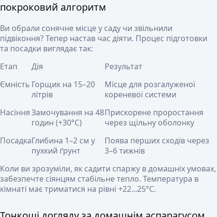
покроковий алгоритм
Ви обрали сонячне місце у саду чи звільнили
підвіконня? Тепер настав час діяти. Процес підготовки
та посадки виглядає так:
Етап
Дія
Результат
Ємність
Горщик на 15–20
Місце для розгалуженої
літрів
кореневої системи
Насіння
Замочування на 48
Прискорене проростання
годин (+30°C)
через щільну оболонку
Посадка
Глибина 1–2 см у
Поява перших сходів через
пухкий ґрунт
3–6 тижнів
Коли ви зрозуміли, як садити спаржу в домашніх умовах,
забезпечте сіянцям стабільне тепло. Температура в
кімнаті має триматися на рівні +22...25°C.
Тонкощі догляду за домашнім аспарагусом