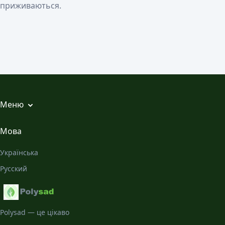
приживаються.
Меню
Всі статті
Мова
Місячний Календар
Українська
Галерея
Русский
Про нас
Polysad — це цікаво