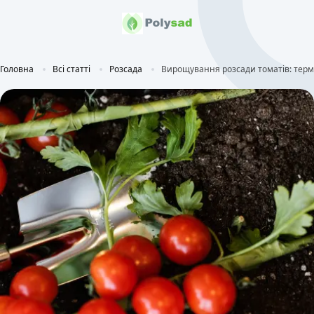
Головна
Всі статті
Розсада
Вирощування розсади томатів: терм