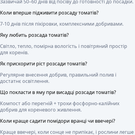
Зазвичай 50–60 днів від посіву до готовності до посадки.
Коли вперше підживити розсаду томатів?
7-10 днів після пікіровки, комплексними добривами.
Яку любить розсада томатів?
Світло, тепло, помірна вологість і повітряний простір
для коренів.
Як прискорити ріст розсади томатів?
Регулярне внесення добрив, правильний полив і
достатнє освітлення.
Що покласти в яму при висадці розсади томатів?
Компост або перегній + трохи фосфорно-калійних
добрив для кореневого живлення.
Коли краще садити помідори вранці чи ввечері?
Краще ввечері, коли сонце не припікає, і рослини легше